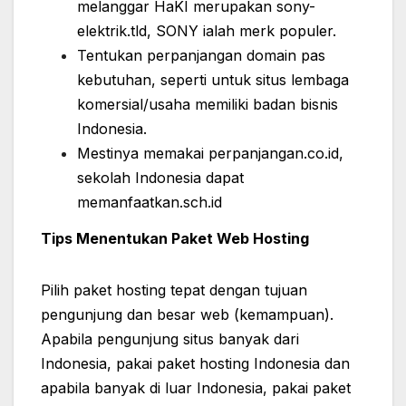
melanggar HaKI merupakan sony-
elektrik.tld, SONY ialah merk populer.
Tentukan perpanjangan domain pas
kebutuhan, seperti untuk situs lembaga
komersial/usaha memiliki badan bisnis
Indonesia.
Mestinya memakai perpanjangan.co.id,
sekolah Indonesia dapat
memanfaatkan.sch.id
Tips Menentukan Paket Web Hosting
Pilih paket hosting tepat dengan tujuan
pengunjung dan besar web (kemampuan).
Apabila pengunjung situs banyak dari
Indonesia, pakai paket hosting Indonesia dan
apabila banyak di luar Indonesia, pakai paket