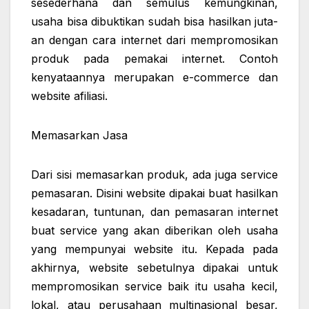
sesederhana dan semulus kemungkinan,
usaha bisa dibuktikan sudah bisa hasilkan juta-
an dengan cara internet dari mempromosikan
produk pada pemakai internet. Contoh
kenyataannya merupakan e-commerce dan
website afiliasi.
Memasarkan Jasa
Dari sisi memasarkan produk, ada juga service
pemasaran. Disini website dipakai buat hasilkan
kesadaran, tuntunan, dan pemasaran internet
buat service yang akan diberikan oleh usaha
yang mempunyai website itu. Kepada pada
akhirnya, website sebetulnya dipakai untuk
mempromosikan service baik itu usaha kecil,
lokal, atau perusahaan multinasional besar,