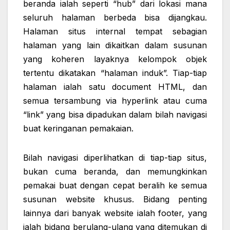
beranda ialah seperti “hub” dari lokasi mana
seluruh halaman berbeda bisa dijangkau.
Halaman situs internal tempat sebagian
halaman yang lain dikaitkan dalam susunan
yang koheren layaknya kelompok objek
tertentu dikatakan “halaman induk”. Tiap-tiap
halaman ialah satu document HTML, dan
semua tersambung via hyperlink atau cuma
“link” yang bisa dipadukan dalam bilah navigasi
buat keringanan pemakaian.
Bilah navigasi diperlihatkan di tiap-tiap situs,
bukan cuma beranda, dan memungkinkan
pemakai buat dengan cepat beralih ke semua
susunan website khusus. Bidang penting
lainnya dari banyak website ialah footer, yang
ialah bidang berulang-ulang yang ditemukan di