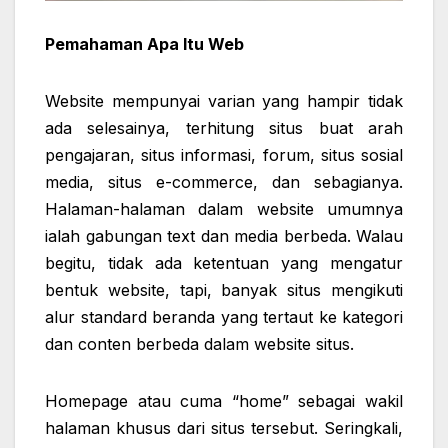
Pemahaman Apa Itu Web
Website mempunyai varian yang hampir tidak
ada selesainya, terhitung situs buat arah
pengajaran, situs informasi, forum, situs sosial
media, situs e-commerce, dan sebagianya.
Halaman-halaman dalam website umumnya
ialah gabungan text dan media berbeda. Walau
begitu, tidak ada ketentuan yang mengatur
bentuk website, tapi, banyak situs mengikuti
alur standard beranda yang tertaut ke kategori
dan conten berbeda dalam website situs.
Homepage atau cuma “home” sebagai wakil
halaman khusus dari situs tersebut. Seringkali,