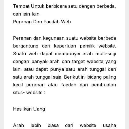
Tempat Untuk berbicara satu dengan berbeda,
dan lain-lain
Peranan Dan Faedah Web
Peranan dan kegunaan suatu website berbeda
bergantung dari keperluan pemilik website.
Suatu web dapat mempunyai arah multi-segi
dengan banyak arah dan target website yang
lain, atau dapat punya satu arah tunggal dan
satu arah tunggal saja. Berikut ini bidang paling
kecil peranan atau faedah dari pembuatan
situs- website :
Hasilkan Uang
Arah lebih biasa dari website usaha