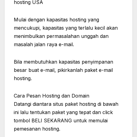
hosting USA
Mulai dengan kapasitas hosting yang
mencukupi, kapasitas yang terlalu kecil akan
menimbulkan permasalahan unggah dan
masalah jalan raya e-mail.
Bila membutuhkan kapasitas penyimpanan
besar buat e-mail, pikirkanlah paket e-mail
hosting.
Cara Pesan Hosting dan Domain
Datangi diantara situs paket hosting di bawah
ini lalu tentukan paket yang tepat dan click
tombol BELI SEKARANG untuk memulai
pemesanan hosting.