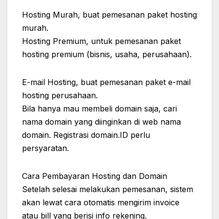
Hosting Murah, buat pemesanan paket hosting
murah.
Hosting Premium, untuk pemesanan paket
hosting premium (bisnis, usaha, perusahaan).
E-mail Hosting, buat pemesanan paket e-mail
hosting perusahaan.
Bila hanya mau membeli domain saja, cari
nama domain yang diinginkan di web nama
domain. Registrasi domain.ID perlu
persyaratan.
Cara Pembayaran Hosting dan Domain
Setelah selesai melakukan pemesanan, sistem
akan lewat cara otomatis mengirim invoice
atau bill yang berisi info rekening.