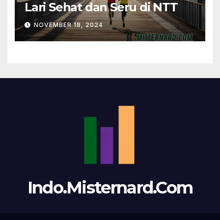
Lari Sehat dan Seru di NTT
NOVEMBER 18, 2024
Indo.Misternard.Com