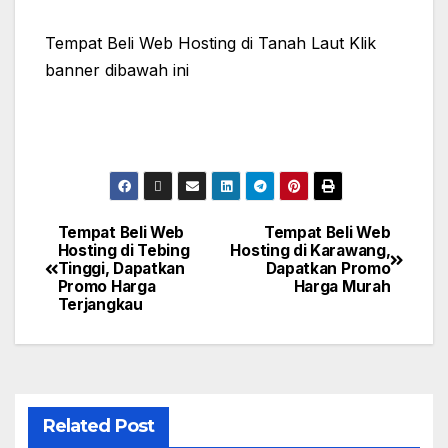
Tempat Beli Web Hosting di Tanah Laut Klik
banner dibawah ini
Tempat Beli Web
Tempat Beli Web
Hosting di Tebing
Hosting di Karawang,
Tinggi, Dapatkan
Dapatkan Promo
Promo Harga
Harga Murah
Terjangkau
Related Post