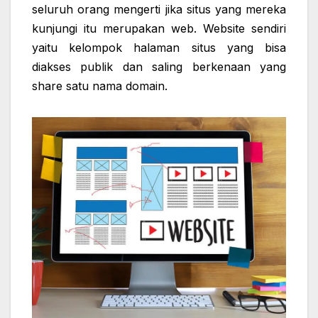
seluruh orang mengerti jika situs yang mereka
kunjungi itu merupakan web. Website sendiri
yaitu kelompok halaman situs yang bisa
diakses publik dan saling berkenaan yang
share satu nama domain.