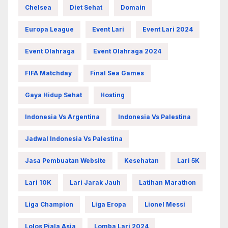
Chelsea
Diet Sehat
Domain
Europa League
Event Lari
Event Lari 2024
Event Olahraga
Event Olahraga 2024
FIFA Matchday
Final Sea Games
Gaya Hidup Sehat
Hosting
Indonesia Vs Argentina
Indonesia Vs Palestina
Jadwal Indonesia Vs Palestina
Jasa Pembuatan Website
Kesehatan
Lari 5K
Lari 10K
Lari Jarak Jauh
Latihan Marathon
Liga Champion
Liga Eropa
Lionel Messi
Lolos Piala Asia
Lomba Lari 2024