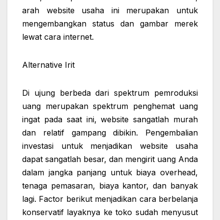
arah website usaha ini merupakan untuk
mengembangkan status dan gambar merek
lewat cara internet.
Alternative Irit
Di ujung berbeda dari spektrum pemroduksi
uang merupakan spektrum penghemat uang
ingat pada saat ini, website sangatlah murah
dan relatif gampang dibikin. Pengembalian
investasi untuk menjadikan website usaha
dapat sangatlah besar, dan mengirit uang Anda
dalam jangka panjang untuk biaya overhead,
tenaga pemasaran, biaya kantor, dan banyak
lagi. Factor berikut menjadikan cara berbelanja
konservatif layaknya ke toko sudah menyusut