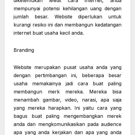
diketemukan lewat cara internet, anda
mempunyai potensi kehilangan uang dengan
jumlah besar. Website diperlukan untuk
kurangi resiko ini dan membangun kedatangan
internet buat usaha kecil anda.
Branding
Website merupakan pusat usaha anda yang
dengan pertimbangan ini, beberapa besar
usaha memakainya jadi cara buat paling
membangun merk mereka. Mereka bisa
menambah gambar, video, narasi, apa saja
yang mereka harapkan. Ini yaitu cara yang
bagus buat paling mengembangkan merek
anda dan mengkomunikasikan pada audience
apa yang anda kerjakan dan apa yang anda