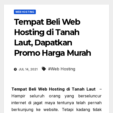
WEB HOSTING
Tempat Beli Web
Hosting di Tanah
Laut, Dapatkan
Promo Harga Murah
#Web Hosting
JUL 14, 2021
Tempat Beli Web Hosting di Tanah Laut
–
Hampir seluruh orang yang berseluncur
internet di jagat maya tentunya telah pernah
berkunjung ke website. Tetapi kadang tidak