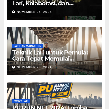
Lari, Kolaborasi, dan
Temukan Potensimu
NOVEMBER 25, 2024
LATIHAN MARATHON
Teknik Lari untuk Pemula:
Cara Tepat Memulai
Marathon
NOVEMBER 20, 2024
EVENT LARI
PU RUN NTT 2024: Lomba