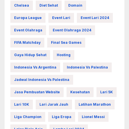
Chelsea
Diet Sehat
Domain
Europa League
Event Lari
Event Lari 2024
Event Olahraga
Event Olahraga 2024
FIFA Matchday
Final Sea Games
Gaya Hidup Sehat
Hosting
Indonesia Vs Argentina
Indonesia Vs Palestina
Jadwal Indonesia Vs Palestina
Jasa Pembuatan Website
Kesehatan
Lari 5K
Lari 10K
Lari Jarak Jauh
Latihan Marathon
Liga Champion
Liga Eropa
Lionel Messi