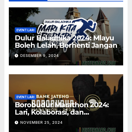
EVENT LARI
Dulur Baladhika 2024: Mlayu
Boleh Lelah, Berhenti Jangan
DESEMBER 9, 2024
EVENT LARI
Borobudur Marathon 2024:
Lari, Kolaborasi, dan
Temukan Potensimu
NOVEMBER 25, 2024