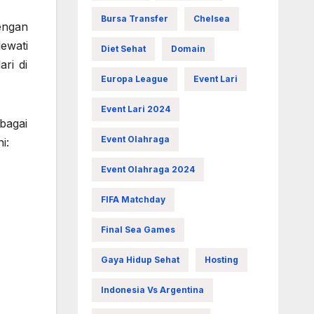
Bursa Transfer
Chelsea
engan
ewati
Diet Sehat
Domain
ri di
Europa League
Event Lari
Event Lari 2024
bagai
Event Olahraga
i:
Event Olahraga 2024
FIFA Matchday
Final Sea Games
Gaya Hidup Sehat
Hosting
Indonesia Vs Argentina