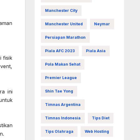
Manchester City
laman
Manchester United
Neymar
Persiapan Marathon
Piala AFC 2023
Piala Asia
 fisik
Pola Makan Sehat
vent,
Premier League
a ini
Shin Tae Yong
untuk
Timnas Argentina
Timnas Indonesia
Tips Diet
tikan
Tips Olahraga
Web Hosting
n.