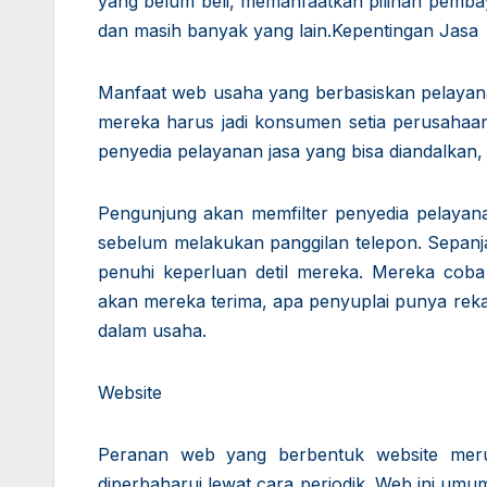
yang belum beli, memanfaatkan pilihan pembay
dan masih banyak yang lain.Kepentingan Jasa
Manfaat web usaha yang berbasiskan pelayana
mereka harus jadi konsumen setia perusahaan
penyedia pelayanan jasa yang bisa diandalkan, p
Pengunjung akan memfilter penyedia pelayan
sebelum melakukan panggilan telepon. Sepanja
penuhi keperluan detil mereka. Mereka coba
akan mereka terima, apa penyuplai punya reka
dalam usaha.
Website
Peranan web yang berbentuk website meru
diperbaharui lewat cara periodik. Web ini umum