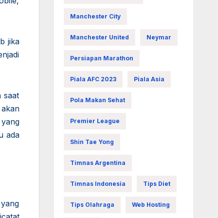
bile,
Manchester City
Manchester United
Neymar
 jika
njadi
Persiapan Marathon
Piala AFC 2023
Piala Asia
 saat
Pola Makan Sehat
 akan
 yang
Premier League
u ada
Shin Tae Yong
Timnas Argentina
Timnas Indonesia
Tips Diet
 yang
Tips Olahraga
Web Hosting
icatat