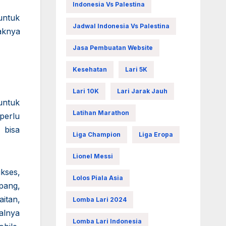
Indonesia Vs Palestina
untuk
Jadwal Indonesia Vs Palestina
aknya
Jasa Pembuatan Website
Kesehatan
Lari 5K
Lari 10K
Lari Jarak Jauh
untuk
Latihan Marathon
perlu
 bisa
Liga Champion
Liga Eropa
Lionel Messi
kses,
Lolos Piala Asia
pang,
itan,
Lomba Lari 2024
alnya
Lomba Lari Indonesia