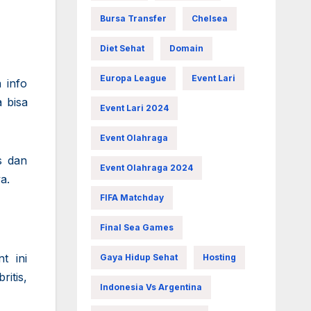
Bursa Transfer
Chelsea
Diet Sehat
Domain
Europa League
Event Lari
 info
 bisa
Event Lari 2024
Event Olahraga
s dan
Event Olahraga 2024
a.
FIFA Matchday
Final Sea Games
t ini
Gaya Hidup Sehat
Hosting
itis,
Indonesia Vs Argentina