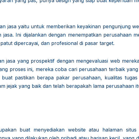
aran yang pas, punya design yang siap buat keperluan mo
n jasa yaitu untuk memberikan keyakinan pengunjung web
 jasa. Ini dijalankan dengan menempatkan perusahaan me
atut dipercayai, dan profesional di pasar target.
an jasa yang prospektif dengan mengevaluasi web mereka
ng proses ini, mereka coba cari perusahaan terbaik yang
 buat pastikan berapa pakar perusahaan, kualitas tugas
m jejak yang baik dan telah berapakah lama perusahaan it
pakan buat menyediakan website atau halaman situs
nya yang dilakukan oleh pribadi atau barisan kecil, yang d