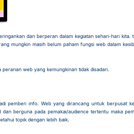
ringankan dan berperan dalam kegiatan sehari-hari kita. t
orang mungkin masih belum paham fungsi web dalam kesi
apa peranan web yang kemungkinan tidak disadari.
i pemberi info. Web yang dirancang untuk berpusat k
til dan berguna pada pemakai/audience tertentu maka pe
tahui topik dengan lebih baik.