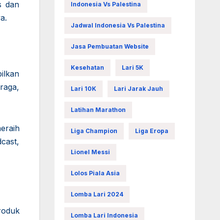
s dan
Indonesia Vs Palestina
a.
Jadwal Indonesia Vs Palestina
Jasa Pembuatan Website
Kesehatan
Lari 5K
ilkan
hraga,
Lari 10K
Lari Jarak Jauh
Latihan Marathon
eraih
Liga Champion
Liga Eropa
dcast,
Lionel Messi
Lolos Piala Asia
Lomba Lari 2024
roduk
Lomba Lari Indonesia