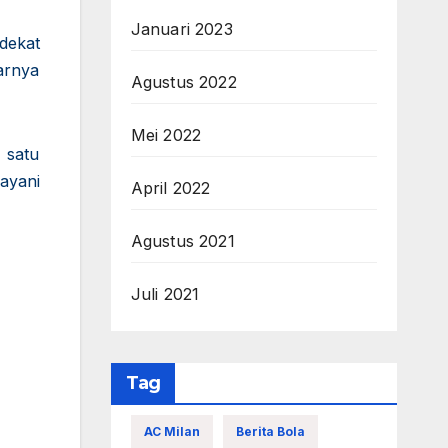
Januari 2023
dekat
arnya
Agustus 2022
Mei 2022
 satu
ayani
April 2022
Agustus 2021
Juli 2021
Tag
AC Milan
Berita Bola