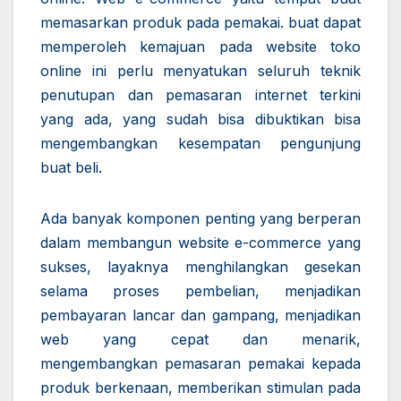
memasarkan produk pada pemakai. buat dapat
memperoleh kemajuan pada website toko
online ini perlu menyatukan seluruh teknik
penutupan dan pemasaran internet terkini
yang ada, yang sudah bisa dibuktikan bisa
mengembangkan kesempatan pengunjung
buat beli.
Ada banyak komponen penting yang berperan
dalam membangun website e-commerce yang
sukses, layaknya menghilangkan gesekan
selama proses pembelian, menjadikan
pembayaran lancar dan gampang, menjadikan
web yang cepat dan menarik,
mengembangkan pemasaran pemakai kepada
produk berkenaan, memberikan stimulan pada