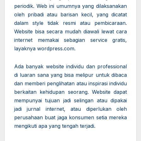
periodik. Web ini umumnya yang dilaksanakan
oleh pribadi atau barisan kecil, yang dicatat
dalam style tidak resmi atau pembicaraan.
Website bisa secara mudah diawali lewat cara
internet memakai sebagian service gratis,
layaknya wordpress.com.
Ada banyak website individu dan professional
di luaran sana yang bisa melipur untuk dibaca
dan memberi penglihatan atau inspirasi individu
berkaitan kehidupan seorang. Website dapat
mempunyai tujuan jadi selingan atau dipakai
jadi jurnal internet, atau diperlukan oleh
perusahaan buat jaga konsumen setia mereka
mengikuti apa yang tengah terjadi.