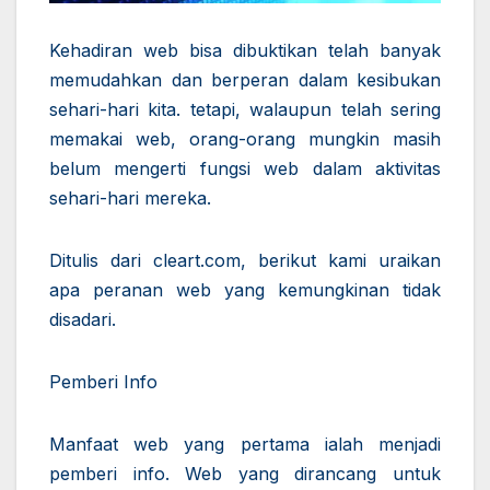
Kehadiran web bisa dibuktikan telah banyak
memudahkan dan berperan dalam kesibukan
sehari-hari kita. tetapi, walaupun telah sering
memakai web, orang-orang mungkin masih
belum mengerti fungsi web dalam aktivitas
sehari-hari mereka.
Ditulis dari cleart.com, berikut kami uraikan
apa peranan web yang kemungkinan tidak
disadari.
Pemberi Info
Manfaat web yang pertama ialah menjadi
pemberi info. Web yang dirancang untuk