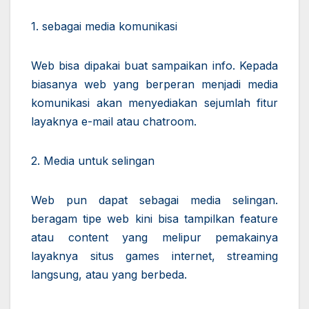
1. sebagai media komunikasi
Web bisa dipakai buat sampaikan info. Kepada
biasanya web yang berperan menjadi media
komunikasi akan menyediakan sejumlah fitur
layaknya e-mail atau chatroom.
2. Media untuk selingan
Web pun dapat sebagai media selingan.
beragam tipe web kini bisa tampilkan feature
atau content yang melipur pemakainya
layaknya situs games internet, streaming
langsung, atau yang berbeda.