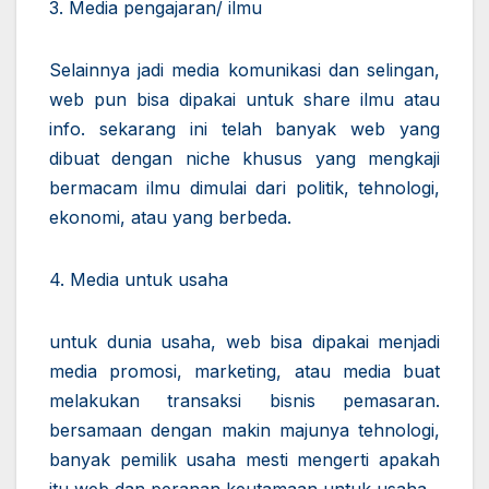
3. Media pengajaran/ ilmu
Selainnya jadi media komunikasi dan selingan,
web pun bisa dipakai untuk share ilmu atau
info. sekarang ini telah banyak web yang
dibuat dengan niche khusus yang mengkaji
bermacam ilmu dimulai dari politik, tehnologi,
ekonomi, atau yang berbeda.
4. Media untuk usaha
untuk dunia usaha, web bisa dipakai menjadi
media promosi, marketing, atau media buat
melakukan transaksi bisnis pemasaran.
bersamaan dengan makin majunya tehnologi,
banyak pemilik usaha mesti mengerti apakah
itu web dan peranan keutamaan untuk usaha.