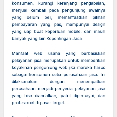
konsumen, kurangi keranjang pengabaian,
menjual kembali pada pengunjung awalnya
yang belum beli, memanfaatkan pilihan
pembayaran yang pas, mempunyai design
yang siap buat keperluan mobile, dan masih
banyak yang lain.Kepentingan Jasa
Manfaat web usaha yang berbasiskan
pelayanan jasa merupakan untuk memberikan
keyakinan pengunjung web jika mereka harus
sebagai konsumen setia perusahaan jasa. Ini
dilaksanakan dengan menempatkan
perusahaan menjadi penyedia pelayanan jasa
yang bisa diandalkan, patut dipercayai, dan
profesional di pasar target.